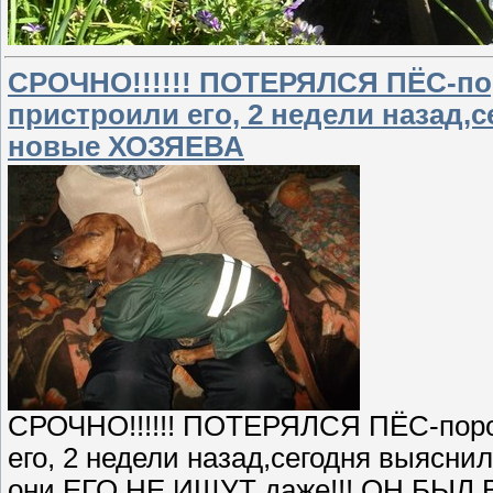
СРОЧНО!!!!!! ПОТЕРЯЛСЯ ПЁС-поро
пристроили его, 2 недели назад,
новые ХОЗЯЕВА
СРОЧНО!!!!!! ПОТЕРЯЛСЯ ПЁС-порода
его, 2 недели назад,сегодня выясн
они ЕГО НЕ ИЩУТ даже!!! ОН БЫЛ