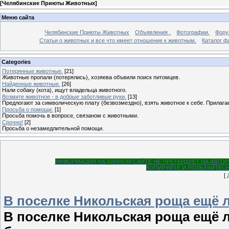
[
Челябинские Приюты Животных
]
Меню сайта
Челябинские Приюты Животных
Объявления .
Фотографии.
Фор
Статьи о животных и все что имеет отношение к животным.
Каталог ф
Categories
Потерянные животные.
[21]
Животные пропали (потерялись), хозяева объвили поиск питомцев.
Найденные животные.
[26]
Нали собаку (кота), ищут владельца животного.
Возмите животное - в добрые заботливые руки.
[13]
Предлогают за символическую плату (безвозмездно), взять животное к себе. Прилага
Просьба о помощи.
[1]
Просьба помочь в вопросе, связаном с животными.
Срочно!
[2]
Просьба о незамедлительной помощи.
ИНФОРМАЦИЯ НА ДАННОМ САЙТЕ НЕ ПРЕТЕНДУЕТ НА АВТОРСКИЕ П
КОПИРУЙТЕ И ПОЛЬЗУЙТЕСЬ
[
В поселке Никольская роща ещё 
В поселке Никольская роща ещё 