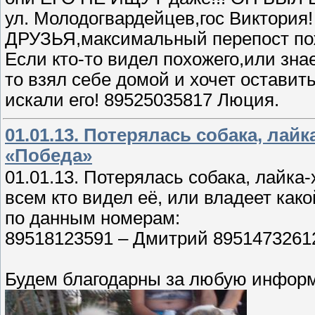
ул. Молодогвардейцев,гос Виктория!
ДРУЗЬЯ,максимальный перепост по
Если кто-то видел похожего,или зна
то взял себе домой и хочет оставит
искали его! 89525035817 Люция.
01.01.13. Потерялась собака, лайк
«Победа»
01.01.13. Потерялась собака, лайка-
всем кто видел её, или владеет ка
по данным номерам:
89518123591 – Дмитрий 89514732612
Будем благодарны за любую инфор